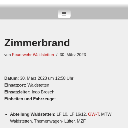
Zum
Inhalt
springen
Zimmerbrand
von
Feuerwehr Waldstetten
30. März 2023
Datum:
30. März 2023 um 12:58 Uhr
Einsatzort:
Waldstetten
Einsatzleiter:
Ingo Brosch
Einheiten und Fahrzeuge:
Abteilung Waldstetten:
LF 10, LF 16/12,
GW-T
, MTW
Waldstetten, Themenwagen- Lüfter, MZF